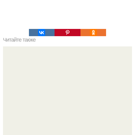
Читайте также
Салат с омлетом и грибами и курицей. Салат с курицей,
омлетом и грибами: белковый заряд!