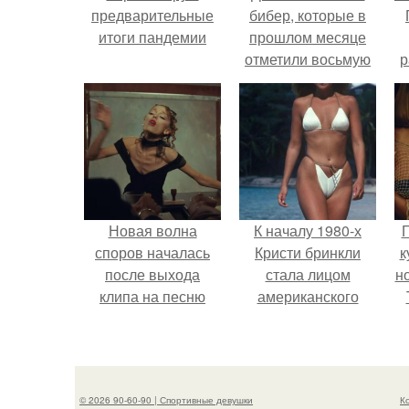
предварительные
бибер, которые в
итоги пандемии
прошлом месяце
отметили восьмую
р
годовщину
помолвки, показали
новые фото с
совместного
отдыха.
Новая волна
К началу 1980-х
Г
споров началась
Кристи бринкли
к
после выхода
стала лицом
н
клипа на песню
американского
Petal.
моделинга и
т
главным
воплощением
естественной
© 2026 90-60-90 | Спортивные девушки
К
привлекательности.