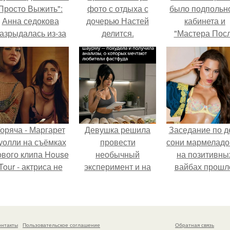
Просто Выжить":
фото с отдыха с
было подпольн
Анна седокова
дочерью Настей
кабинета и
азрыдалась из-за
делится.
"Мастера Пос
жесткой травли и
Двухнедельн
проклятий в сети.
Курсов".
оряча - Маргарет
Девушка решила
Заседание по д
уолли на съёмках
провести
сони мармеладо
ового клипа House
необычный
на позитивны
Tour - актриса не
эксперимент и на
вайбах прошл
олько появилась в
протяжении 30
кадре, но и
дней питалась
выступила в роли
одной шаурмой.
сорежиссёра
онтакты
Пользовательское соглашение
Обратная связь
проекта.