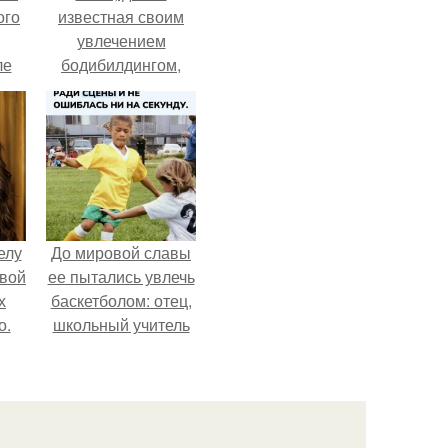
ого
известная своим
увлечением
ле
бодибилдингом,
ых
впервые
попробовала себя
в роли модели.
елу
До мировой славы
вой
ее пытались увлечь
х
баскетболом: отец,
о.
школьный учитель
физкультуры и
поклонник этой
игры, записал дочь
в секцию.