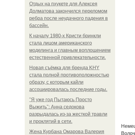
Отдых на пхукете для Алексея
Долматова закончился переломом
ребра после неудачного падения в
бассейн.
К началу 1980-х Кристи бринкли
стала лицом американского
моделинга и главным воплощением
естественной привлекательности.
Новая съёмка для бренда KHY
стала полной противоположностью
образу, с которым кайли
ассоциировалась последние годы.
"Я уже год Пытаюсь Просто
Выжить": Анна седокова
разрыдалась из-за жесткой травли
и проклятий в сети.
Немец
Жена Курбана Омарова Валерия
Волоч