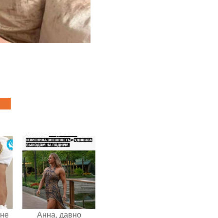
 не
Анна, давно