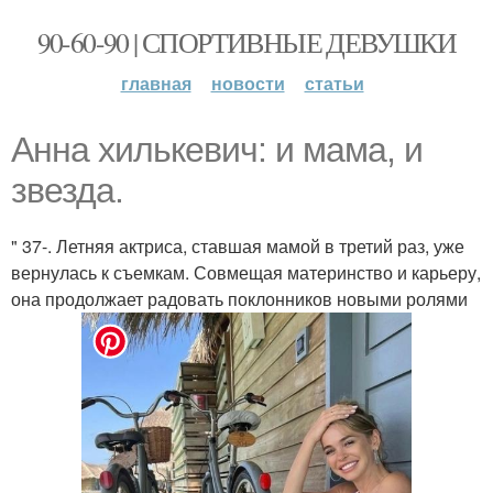
90-60-90 | СПОРТИВНЫЕ ДЕВУШКИ
главная
новости
статьи
Анна хилькевич: и мама, и
звезда.
" 37-. Летняя актриса, ставшая мамой в третий раз, уже
вернулась к съемкам. Совмещая материнство и карьеру,
она продолжает радовать поклонников новыми ролями