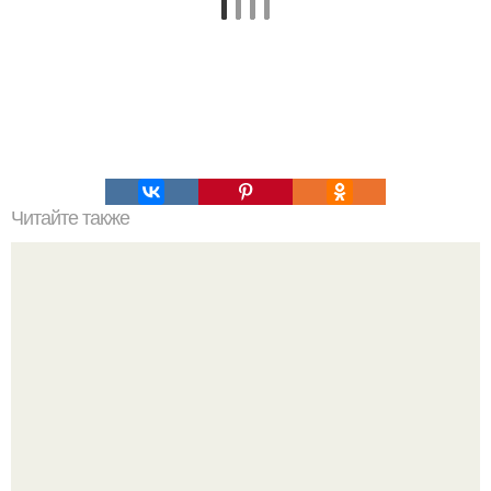
Читайте также
Занятия спортом укрепляют организм и помогают нам
избавиться от лишних калорий.