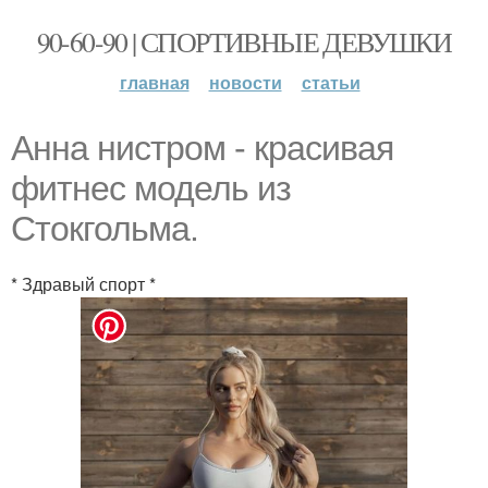
90-60-90 | СПОРТИВНЫЕ ДЕВУШКИ
главная
новости
статьи
Анна нистром - красивая
фитнес модель из
Стокгольма.
* Здравый спорт *