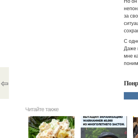
Но он
непон
за св
ситуа
сохра
С одн
Даже 
мне к
поним
⇦
Понр
Читайте также