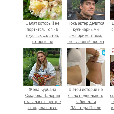
Салат который не
Пока актёр делится
портится. Топ - 5
кулинарными
с
вкусных салатов,
экспериментами,
которые не
его главный проект
испортят твою
сделал серьёзный
фигуру
шаг вперёд.
Жена Курбана
В этой истории не
Омарова Валерия
было подпольного
с
оказалась в центре
кабинета и
е
скандала после
"Мастера После
и
визита блогера
Двухнедельных