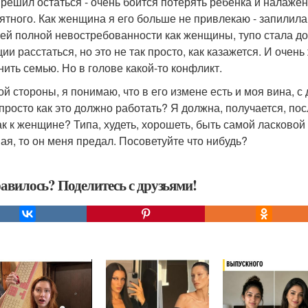
 решил остаться - очень боится потерять ребенка и налаже
ятного. Как женщина я его больше не привлекаю - запилила
оей полной невостребованности как женщины, тупо стала до
ции расстаться, но это не так просто, как казажется. И оче
нить семью. Но в голове какой-то конфликт.
ой стороны, я понимаю, что в его измене есть и моя вина, с 
просто как это должно работать? Я должна, получается, пос
ак к женщине? Типа, худеть, хорошеть, быть самой ласковой
ая, то он меня предал. Посоветуйте что нибудь?
авилось? Поделитесь с друзьями!