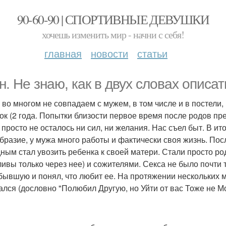
90-60-90 | СПОРТИВНЫЕ ДЕВУШКИ
хочешь изменить мир - начни с себя!
главная
новости
статьи
н. Не знаю, как в двух словах описа
 во многом не совпадаем с мужем, в том числе и в постели,
ок (2 года. Попытки близости первое время после родов пр
 просто не осталось ни сил, ни желания. Нас съел быт. В ит
бразие, у мужа много работы и фактически своя жизнь. Пос
ным стал увозить ребенка к своей матери. Стали просто р
ливы только через нее) и сожителями. Секса не было почти т
бывшую и понял, что любит ее. На протяжении нескольких 
ался (дословно "Полюбил Другую, но Уйти от вас Тоже не Мо