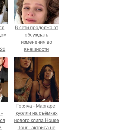
ся
В сети продолжают
дом
обсуждать
изменения во
 20
внешности
актрисы.
и
Горяча - Маргарет
 -
куолли на съёмках
тся
нового клипа House
.
Tour - актриса не
только появилась в