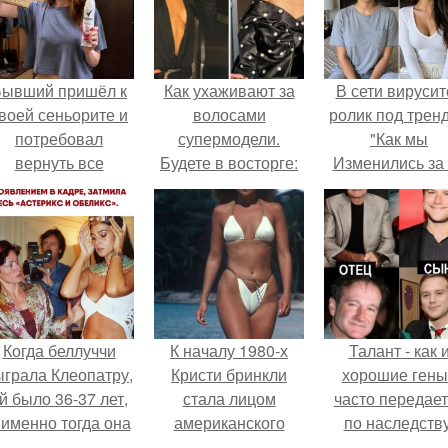
Бывший пришёл к
Как ухаживают за
В сети вирусит
воей сеньорите и
волосами
ролик под трен
потребовал
супермодели.
"Как мы
вернуть все
Будете в восторге:
Изменились за
подарки.
секреты по уходу за
лет".
волосами,
которыми
пользуется Белла
Хадид
Когда беллуччи
К началу 1980-х
Талант - как 
ыграла Клеопатру,
Кристи бринкли
хорошие гены
й было 36-37 лет,
стала лицом
часто передае
 именно тогда она
американского
по наследству
находилась на
моделинга и