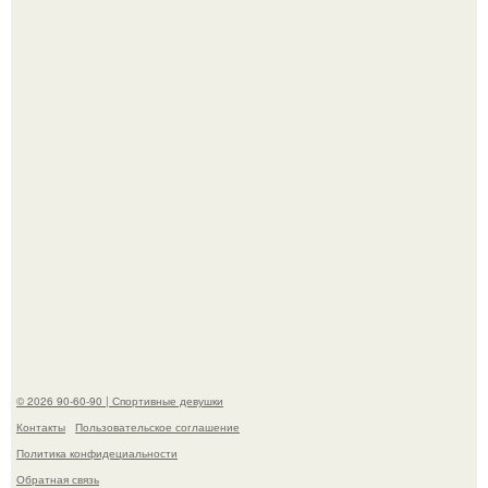
американского моделинга и главным воплощением
естественной привлекательности.
Горяча - Маргарет куолли на съёмках нового клипа
House Tour - актриса не только появилась в кадре, но и
выступила в роли сорежиссёра проекта.
© 2026 90-60-90 | Спортивные девушки
Контакты
Пользовательское соглашение
Политика конфидециальности
Обратная связь