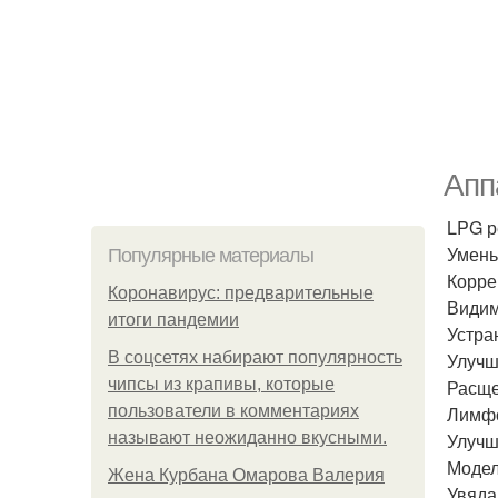
Апп
LPG р
Умень
Популярные материалы
Корре
Коронавирус: предварительные
Видим
итоги пандемии
Устра
В соцсетях набирают популярность
Улучш
чипсы из крапивы, которые
Расще
пользователи в комментариях
Лимф
называют неожиданно вкусными.
Улучш
Модел
Жена Курбана Омарова Валерия
Увяда