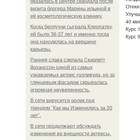
оказалась в центре скандала после
Отеки
визита блогера Марины ильиной в
Улучш
её косметологическую клинику.
40 мин
Когда беллуччи сыграла Клеопатру,
Курс 
ей было 36-37 лет, и именно тогда
Курс 
она находилась на вершине
карьеры.
Ранняя слава сделала Скарлетт
йоханссон одной из самых
узнаваемых актрис голливуда, но за
глянцевым фасадом скрывалась
огромная неуверенность.
В сети вирусится ролик под
трендом "Как мы Изменились за 20
лет".
В сети продолжают обсуждать
изменения во внешности актрисы.