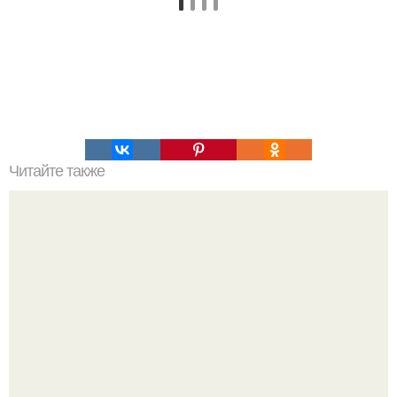
Читайте также
Что значит ухаживать за собой. Забота о себе, уход за
собой...