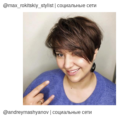
@max_rokitskiy_stylist | социальные сети
@andreymashyanov | социальные сети