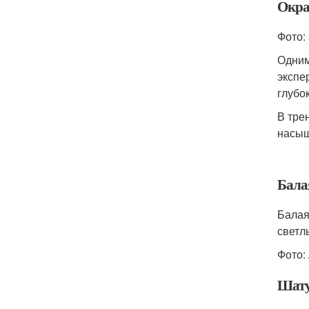
Окра
Фото: 
Одним
экспе
глубо
В тре
насыщ
Бала
Балая
светл
Фото:
Шат