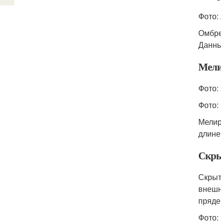
Фото:
Омбре
Данны
Мели
Фото: 
Фото:
Мелир
длине
Скры
Скрыт
внешн
пряде
Фото: