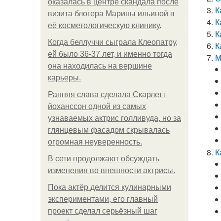
оказалась в центре скандала после
К
визита блогера Марины ильиной в
К
её косметологическую клинику.
К
Когда беллуччи сыграла Клеопатру,
К
ей было 36-37 лет, и именно тогда
М
она находилась на вершине
карьеры.
Ранняя слава сделала Скарлетт
йоханссон одной из самых
узнаваемых актрис голливуда, но за
глянцевым фасадом скрывалась
огромная неуверенность.
К
В сети продолжают обсуждать
изменения во внешности актрисы.
Пока актёр делится кулинарными
экспериментами, его главный
проект сделал серьёзный шаг