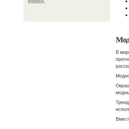
вперёд.
Мод
В мир
прогн
расск
Модно
Окраш
модны
Тренд
испол
Вмест