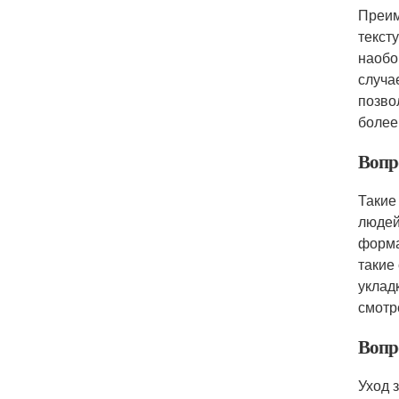
Преим
текст
наобо
случа
позво
более
Вопр
Такие
людей
форма
такие
уклад
смотр
Вопр
Уход 