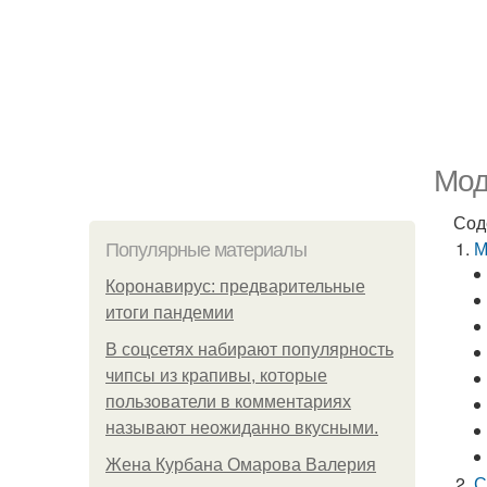
Мод
Сод
М
Популярные материалы
Коронавирус: предварительные
итоги пандемии
В соцсетях набирают популярность
чипсы из крапивы, которые
пользователи в комментариях
называют неожиданно вкусными.
Жена Курбана Омарова Валерия
С