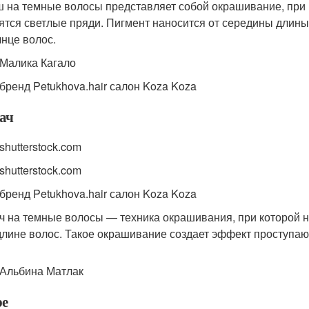
 на темные волосы представляет собой окрашивание, при 
ятся светлые пряди. Пигмент наносится от середины длины
лнце волос.
 Малика Кагало
 бренд Petukhova.hair салон Koza Koza
ач
shutterstock.com
shutterstock.com
 бренд Petukhova.hair салон Koza Koza
ч на темные волосы — техника окрашивания, при которой 
длине волос. Такое окрашивание создает эффект проступаю
 Альбина Матлак
е