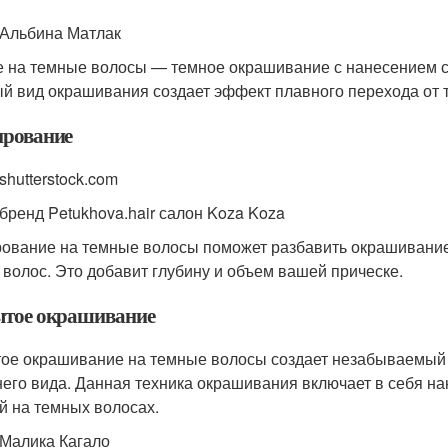
 Альбина Матлак
 на темные волосы — темное окрашивание с нанесением све
й вид окрашивания создает эффект плавного перехода от т
рование
shutterstock.com
 бренд Petukhova.hair салон Koza Koza
ование на темные волосы поможет разбавить окрашивание
 волос. Это добавит глубину и объем вашей прическе.
тое окрашивание
ое окрашивание на темные волосы создает незабываемый о
его вида. Данная техника окрашивания включает в себя на
й на темных волосах.
 Малика Кагало