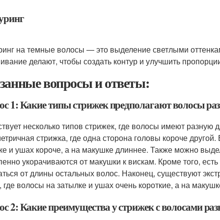
уринг
ринг на темные волосы — это выделение светлыми оттенка
ивание делают, чтобы создать контур и улучшить пропорции
занные вопросы и ответы:
ос 1: Какие типы стрижек предполагают волосы ра
твует несколько типов стрижек, где волосы имеют разную 
етричная стрижка, где одна сторона головы короче другой.
ке и ушах короче, а на макушке длиннее. Также можно выде
пенно укорачиваются от макушки к вискам. Кроме того, есть 
аться от длины остальных волос. Наконец, существуют экст
", где волосы на затылке и ушах очень короткие, а на макуш
ос 2: Какие преимущества у стрижек с волосами ра