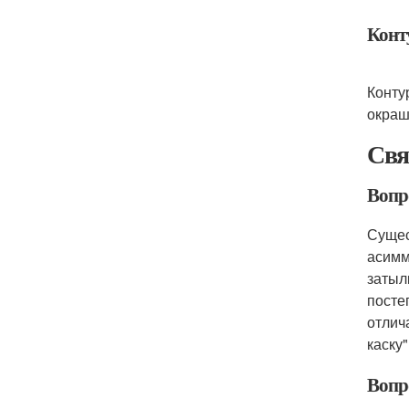
Конт
Конту
окраш
Свя
Вопр
Сущес
асимм
затыл
посте
отлич
каску
Вопр