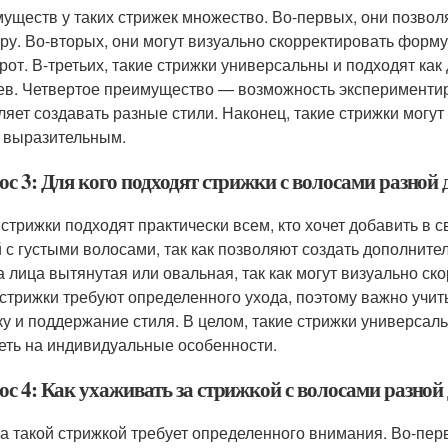
уществ у таких стрижек множество. Во-первых, они позвол
уру. Во-вторых, они могут визуально скорректировать форму
рот. В-третьих, такие стрижки универсальны и подходят как
ев. Четвертое преимущество — возможность экспериментиро
ляет создавать разные стили. Наконец, такие стрижки могут
 выразительным.
ос 3: Для кого подходят стрижки с волосами разной
 стрижки подходят практически всем, кто хочет добавить в 
 с густыми волосами, так как позволяют создать дополнител
 лица вытянутая или овальная, так как могут визуально ско
 стрижки требуют определенного ухода, поэтому важно учиты
ку и поддержание стиля. В целом, такие стрижки универсаль
еть на индивидуальные особенности.
ос 4: Как ухаживать за стрижкой с волосами разно
за такой стрижкой требует определенного внимания. Во-пе