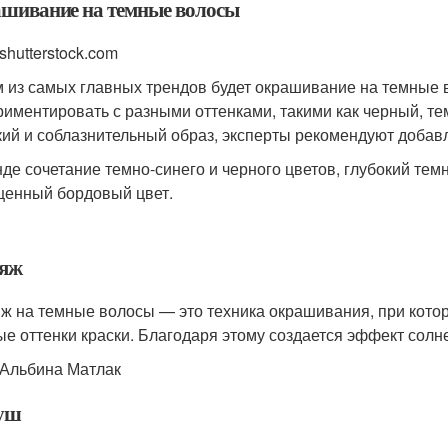
шивание на темные волосы
shutterstock.com
 из самых главных трендов будет окрашивание на темные 
риментировать с разными оттенками, такими как черный, т
кий и соблазнительный образ, эксперты рекомендуют добав
нде сочетание темно-синего и черного цветов, глубокий тем
енный бордовый цвет.
яж
ж на темные волосы — это техника окрашивания, при кото
ые оттенки краски. Благодаря этому создается эффект солн
 Альбина Матлак
уш