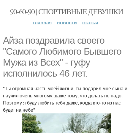
90-60-90 | СПОРТИВНЫЕ ДЕВУШКИ
главная
новости
статьи
Айза поздравила своего
"Самого Любимого Бывшего
Мужа из Всех" - гуфу
исполнилось 46 лет.
"Ты огромная часть моей жизни, ты подарил мне сына и
научил очень многому, даже тому, что делать не надо.
Поэтому я буду любить тебя даже, когда кто-то из нас
будет на небе"