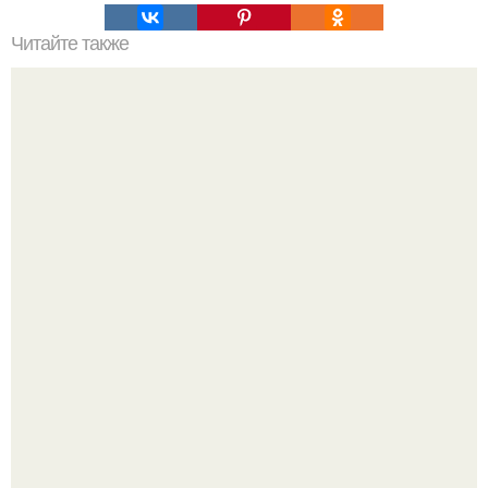
Читайте также
Как быстро отрастить брови за 2 дня в домашних
условиях. Как отрастить густые брови
Певица заявила, что уже давно оставила позади громкие