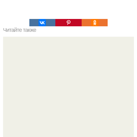
Читайте также
Худеем как дженнифер лопес?