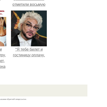
отметили восьмую
годовщину
помолвки, показали
новые фото с
совместного
отдыха.
и
"Я тебе билет и
тру,
гостиницу оплачу.
ет,
она
а
ры.
казании обратной гиперссылки.