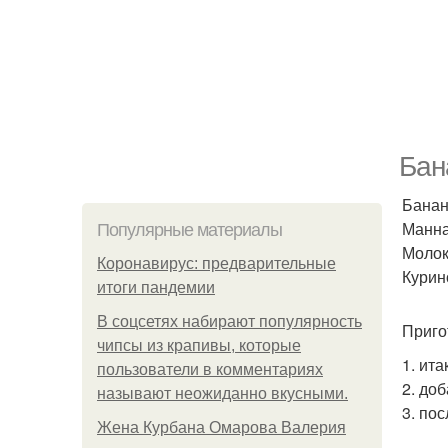
Бан
Банан 
Манная
Популярные материалы
Молоко
Коронавирус: предварительные
Курино
итоги пандемии
В соцсетях набирают популярность
Приго
чипсы из крапивы, которые
1. ит
пользователи в комментариях
2. до
называют неожиданно вкусными.
3. по
Жена Курбана Омарова Валерия