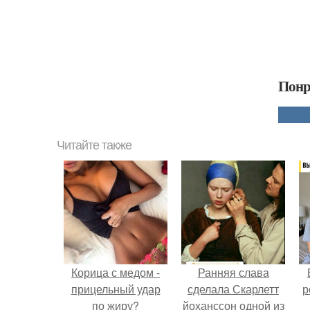
Понр
Читайте также
Корица с медом -
Ранняя слава
прицельный удар
сделала Скарлетт
р
по жиру?
йоханссон одной из