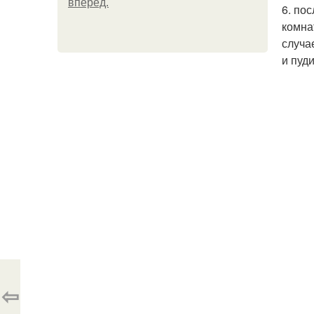
вперёд.
6. пос
комна
случа
и пуд
⇦