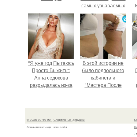
самых узнаваемых
актрис голливуда,
но за глянцевым
фасадом
скрывалась
огромная
неуверенность.
"Я уже год Пытаюсь
В этой истории не
Просто Выжить":
было подпольного
Анна седокова
кабинета и
разрыдалась из-за
"Мастера После
жесткой травли и
Двухнедельных
у
проклятий в сети.
Курсов".
© 2026 90-60-90 | Спортивные девушки
К
П
Хочешь изменить мир - начни с себя!
г.