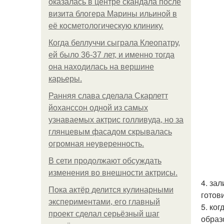
оказалась в центре скандала после
визита блогера Марины ильиной в
её косметологическую клинику.
Когда беллуччи сыграла Клеопатру,
ей было 36-37 лет, и именно тогда
она находилась на вершине
карьеры.
Ранняя слава сделала Скарлетт
йоханссон одной из самых
узнаваемых актрис голливуда, но за
глянцевым фасадом скрывалась
огромная неуверенность.
В сети продолжают обсуждать
изменения во внешности актрисы.
4. за
Пока актёр делится кулинарными
готов
экспериментами, его главный
5. ког
проект сделал серьёзный шаг
образ