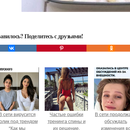
авилось? Поделитесь с друзьями!
В сети вирусится
Частые ошибки
В сети продолж
олик под трендом
тренинга спины и
обсуждать
"Как мы
их решение.
изменения в