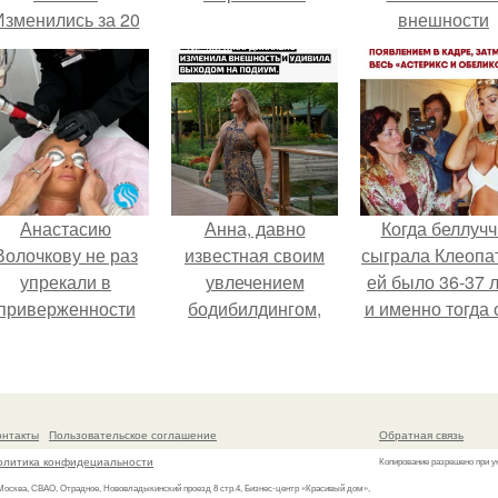
Изменились за 20
внешности
лет".
актрисы.
Анастасию
Анна, давно
Когда беллучч
Волочкову не раз
известная своим
сыграла Клеопа
упрекали в
увлечением
ей было 36-37 л
приверженности
бодибилдингом,
и именно тогда 
старевшим бьюти -
впервые
находилась н
процедурам.
попробовала себя
вершине карье
в роли модели.
онтакты
Пользовательское соглашение
Обратная связь
олитика конфидециальности
Копирование разрешено при у
 Москва, СВАО, Отрадное, Нововладыкинский проезд 8 стр.4, Бизнес-центр «Красивый дом»,