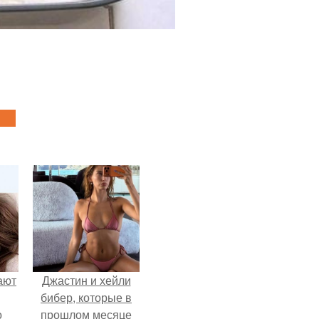
ают
Джастин и хейли
бибер, которые в
о
прошлом месяце