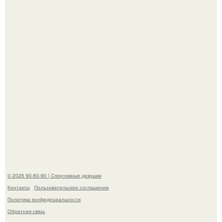
ассоциировалась последние годы.
Горяча - Маргарет куолли на съёмках нового клипа
House Tour - актриса не только появилась в кадре, но и
выступила в роли сорежиссёра проекта.
© 2026 90-60-90 | Спортивные девушки
Контакты
Пользовательское соглашение
Политика конфидециальности
Обратная связь