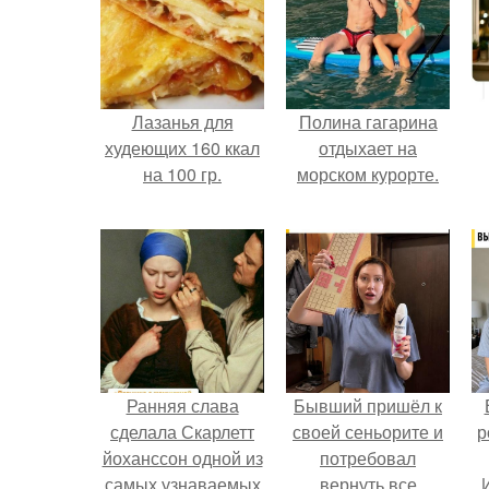
Лазанья для
Полина гагарина
худеющих 160 ккал
отдыхает на
на 100 гр.
морском курорте.
Ранняя слава
Бывший пришёл к
сделала Скарлетт
своей сеньорите и
р
йоханссон одной из
потребовал
самых узнаваемых
вернуть все