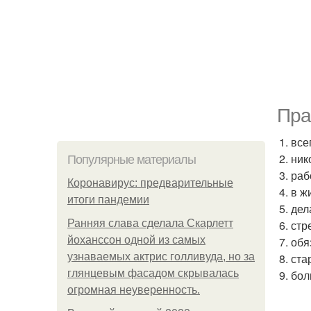
Пра
1. все
2. ник
Популярные материалы
3. раб
Коронавирус: предварительные
4. в 
итоги пандемии
5. де
Ранняя слава сделала Скарлетт
6. ст
йоханссон одной из самых
7. об
узнаваемых актрис голливуда, но за
8. ст
глянцевым фасадом скрывалась
9. бо
огромная неуверенность.