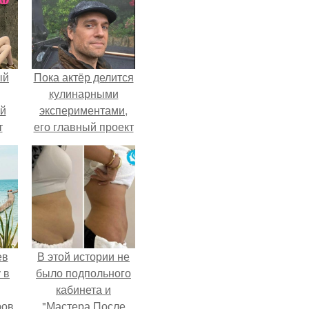
ый
Пока актёр делится
кулинарными
ей
экспериментами,
т
его главный проект
сделал серьёзный
шаг вперёд.
ев
В этой истории не
 в
было подпольного
кабинета и
ов.
"Мастера После