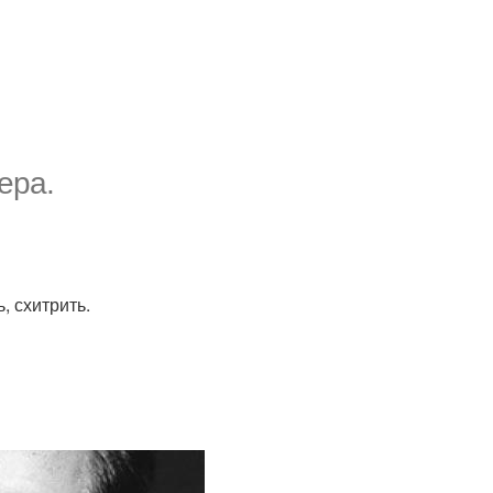
ера.
, схитрить.