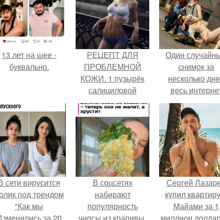
13 лет на шее -
РЕЦЕПТ ДЛЯ
Один случайн
буквально.
ПРОБЛЕМНОЙ
снимок за
КОЖИ. 1 пузырёк
несколько дн
салициловой
весь интерне
кислоты по 40 мл.
облетел.
1%.
В сети вирусится
В соцсетях
Сергей Лазар
олик под трендом
набирают
купил квартиру
"Как мы
популярность
Майами за 1
Изменились за 20
чипсы из крапивы,
миллион доллар