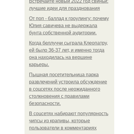
Встречайте новый 2022 год свиньи:
лучшие идеи для празднования
От поп - баллад к гроулингу: почему
Юлия савичева не выдержала
бунта собственной аудитории.
Когда беллуччи сыграла Клеопатру,
ей было 36-37 лет, и именно тогда
она находилась на вершине
карьеры.
Пышная посетительница парка
развлечений устроила обсуждение
в соцсетях после неожиданного
столкновения с правилами
безопасности.
В соцсетях набирают популярность
чипсы из крапивы, которые
пользователи в комментариях