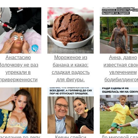
Анастасию
Мороженое из
Анна, давно
Волочкову не раз
банана и какао:
известная сво
упрекали в
сладкая радость
увлечением
приверженности
для фигуры.
бодибилдинго
старевшим бьюти -
впервые
процедурам.
попробовала с
в роли модели
аседание по делу
Кевин спейси
До мировой сл