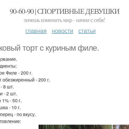
90-60-90 | СПОРТИВНЫЕ ДЕВУШКИ
хочешь изменить мир - начни с себя!
главная
новости
статьи
ковый торт с куриным филе.
ование.
диенты:
е Филе - 200 г.
г обезжиренный - 200 г.
- 8 шт.
 - 2 шт.
1% - 50 г.
ка - 10 г.
перец - по вкусу.
товление: