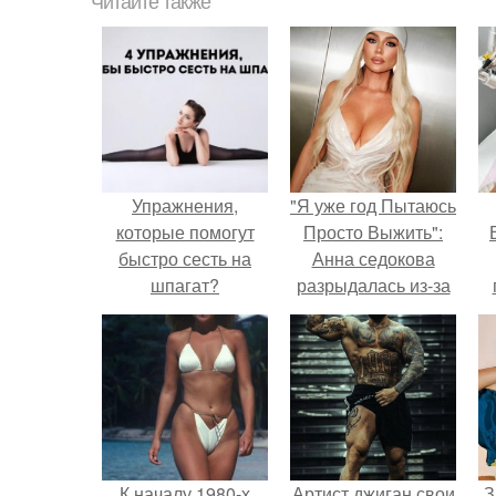
Читайте также
Упражнения,
"Я уже год Пытаюсь
которые помогут
Просто Выжить":
быстро сесть на
Анна седокова
шпагат?
разрыдалась из-за
жесткой травли и
у
проклятий в сети.
К началу 1980-х
Артист джиган свои
З