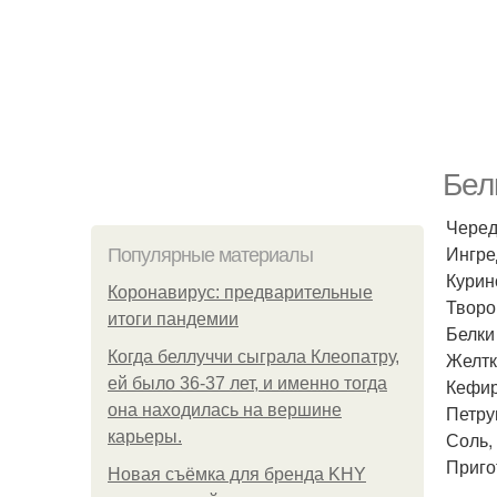
Бел
Черед
Ингре
Популярные материалы
Курино
Коронавирус: предварительные
Творо
итоги пандемии
Белки 
Когда беллуччи сыграла Клеопатру,
Желтки
ей было 36-37 лет, и именно тогда
Кефир 
она находилась на вершине
Петруш
карьеры.
Соль, 
Приго
Новая съёмка для бренда KHY