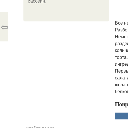
бассейн.
Все н
⇦
Разбе
Немно
разде
колич
торта
ингре
Первы
салат
желан
белко
Понр