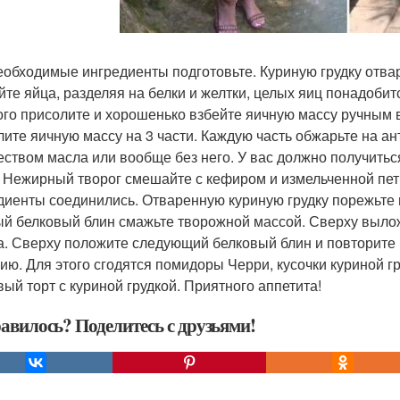
еобходимые ингредиенты подготовьте. Куриную грудку отвар
йте яйца, разделяя на белки и желтки, целых яиц понадобитс
го присолите и хорошенько взбейте яичную массу ручным 
лите яичную массу на 3 части. Каждую часть обжарьте на 
еством масла или вообще без него. У вас должно получитьс
. Нежирный творог смешайте с кефиром и измельченной пе
диенты соединились. Отваренную куриную грудку порежьте 
й белковый блин смажьте творожной массой. Сверху вылож
а. Сверху положите следующий белковый блин и повторите п
ию. Для этого сгодятся помидоры Черри, кусочки куриной гру
вый торт с куриной грудкой. Приятного аппетита!
авилось? Поделитесь с друзьями!