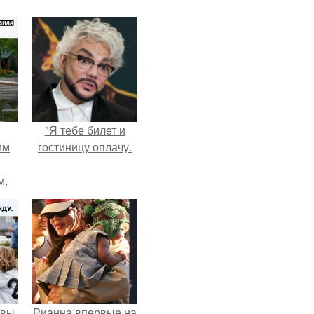
"Я тебе билет и
им
гостиницу оплачу.
м,
ебя
.
авы
Рианна впервые на