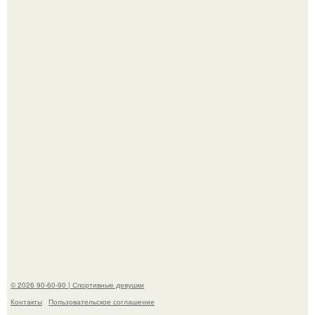
К началу 1980-х Кристи бринкли стала лицом
американского моделинга и главным воплощением
естественной привлекательности.
Горяча - Маргарет куолли на съёмках нового клипа
House Tour - актриса не только появилась в кадре, но и
выступила в роли сорежиссёра проекта.
© 2026 90-60-90 | Спортивные девушки
Контакты
Пользовательское соглашение