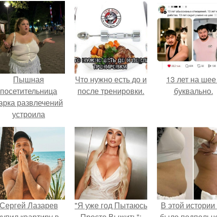
Пышная
Что нужно есть до и
13 лет на шее 
посетительница
после тренировки.
буквально.
арка развлечений
устроила
обсуждение в
соцсетях после
неожиданного
столкновения с
правилами
безопасности.
Сергей Лазарев
"Я уже год Пытаюсь
В этой истории
купил квартиру в
Просто Выжить":
было подпольн