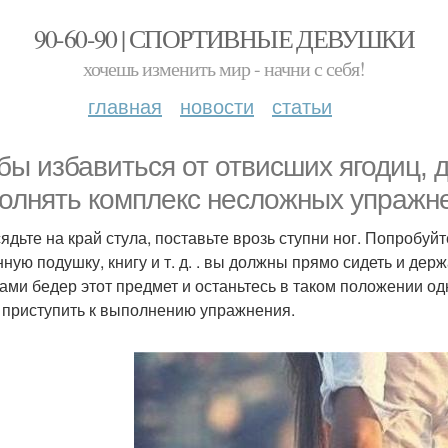
90-60-90 | СПОРТИВНЫЕ ДЕВУШКИ
хочешь изменить мир - начни с себя!
главная
новости
статьи
бы избавиться от отвисших ягодиц, 
олнять комплекс несложных упражн
сядьте на край стула, поставьте врозь ступни ног. Попробу
нную подушку, книгу и т. д. . вы должны прямо сидеть и де
ми бедер этот предмет и останьтесь в таком положении одн
 приступить к выполнению упражнения.