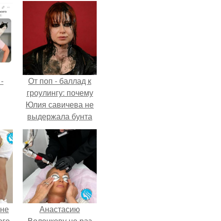
-
От поп - баллад к
гроулингу: почему
Юлия савичева не
выдержала бунта
собственной
аудитории.
 не
Анастасию
ого
Волочкову не раз