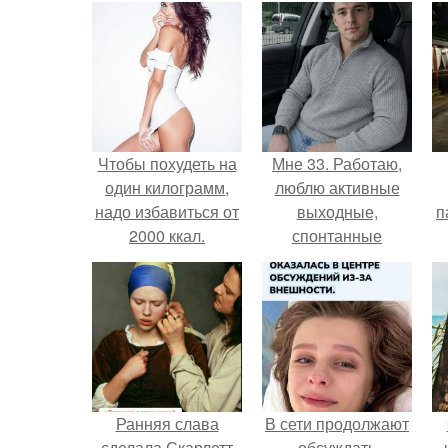
Чтобы похудеть на
Мне 33. Работаю,
один килограмм,
люблю активные
надо избавиться от
выходные,
п
2000 ккал.
спонтанные
поездки и вечера в
хорошей компании.
Ранняя слава
В сети продолжают
сделала Скарлетт
обсуждать