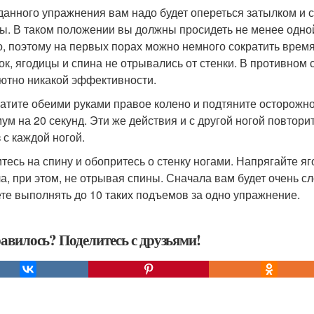
 данного упражнения вам надо будет опереться затылком и сп
. В таком положении вы должны просидеть не менее одной
о, поэтому на первых порах можно немного сократить врем
ок, ягодицы и спина не отрывались от стенки. В противном
ютно никакой эффективности.
ватите обеими руками правое колено и подтяните осторожно
ум на 20 секунд. Эти же действия и с другой ногой повтор
 с каждой ногой.
итесь на спину и обопритесь о стенку ногами. Напрягайте я
ла, при этом, не отрывая спины. Сначала вам будет очень с
те выполнять до 10 таких подъемов за одно упражнение.
авилось? Поделитесь с друзьями!