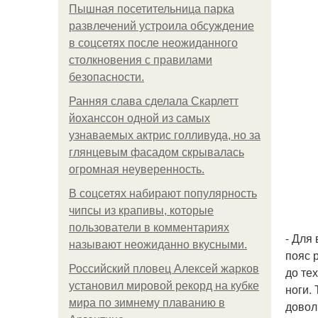
Пышная посетительница парка
развлечений устроила обсуждение
в соцсетях после неожиданного
столкновения с правилами
безопасности.
Ранняя слава сделала Скарлетт
йоханссон одной из самых
узнаваемых актрис голливуда, но за
глянцевым фасадом скрывалась
огромная неуверенность.
В соцсетях набирают популярность
чипсы из крапивы, которые
пользователи в комментариях
- Для
называют неожиданно вкусными.
пояс 
Российский пловец Алексей жарков
до те
установил мировой рекорд на кубке
ноги.
мира по зимнему плаванию в
довол