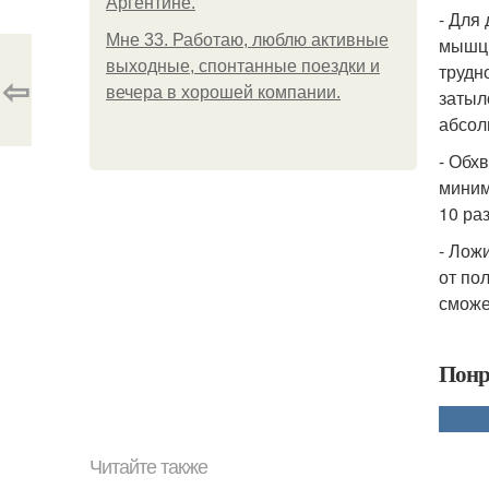
Аргентине.
- Для
Мне 33. Работаю, люблю активные
мышцы
выходные, спонтанные поездки и
трудн
⇦
вечера в хорошей компании.
затыл
абсол
- Обх
миним
10 раз
- Лож
от по
сможе
Понр
Читайте также