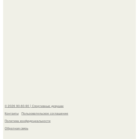
отметили восьмую годовщину помолвки, показали новые
фото с совместного отдыха.
В этой истории не было подпольного кабинета и
"Мастера После Двухнедельных Курсов".
© 2026 90-60-90 | Спортивные девушки
Контакты
Пользовательское соглашение
Политика конфидециальности
Обратная связь