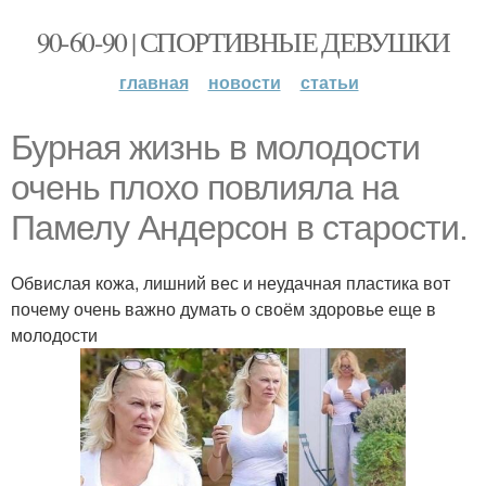
90-60-90 | СПОРТИВНЫЕ ДЕВУШКИ
главная
новости
статьи
Бурная жизнь в молодости
очень плохо повлияла на
Памелу Андерсон в старости.
Обвислая кожа, лишний вес и неудачная пластика вот
почему очень важно думать о своём здоровье еще в
молодости