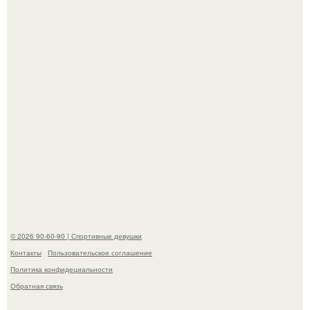
Анастасию Волочкову не раз упрекали в
приверженности устаревшим бьюти - процедурам.
Когда беллуччи сыграла Клеопатру, ей было 36-37 лет, и
именно тогда она находилась на вершине карьеры.
© 2026 90-60-90 | Спортивные девушки
Контакты
Пользовательское соглашение
Политика конфидециальности
Обратная связь