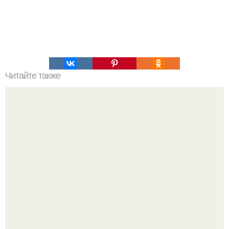
Читайте также
Головные уборы для женщин 40-60 лет. Модные
головные уборы сезона осень 2022. Основные
тенденции