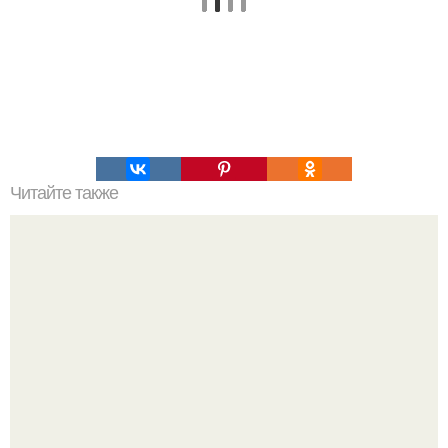
Читайте также
Головные уборы для женщин 40-60 лет. Модные
головные уборы сезона осень 2022. Основные
тенденции