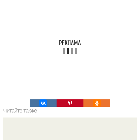
Читайте также