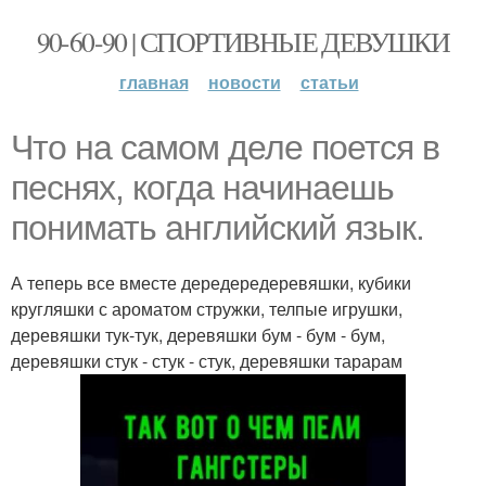
90-60-90 | СПОРТИВНЫЕ ДЕВУШКИ
главная
новости
статьи
Что на самом деле поется в
песнях, когда начинаешь
понимать английский язык.
А теперь все вместе дередередеревяшки, кубики
кругляшки с ароматом стружки, телпые игрушки,
деревяшки тук-тук, деревяшки бум - бум - бум,
деревяшки стук - стук - стук, деревяшки тарарам