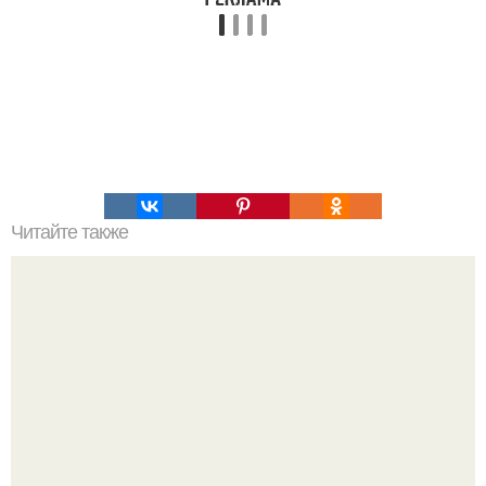
Читайте также
Хотите избавиться от лишних килограмм, а времени и
сил на полноценную диету не хватает?