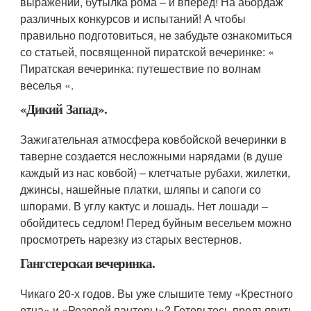
выражений, бутылка рома – и вперед! На абордаж
различных конкурсов и испытаний! А чтобы
правильно подготовиться, не забудьте ознакомиться
со статьей, посвященной пиратской вечеринке: «
Пиратская вечеринка: путешествие по волнам
веселья «.
«Дикий Запад».
Зажигательная атмосфера ковбойской вечеринки в
таверне создается несложными нарядами (в душе
каждый из нас ковбой) – клетчатые рубахи, жилетки,
джинсы, нашейные платки, шляпы и сапоги со
шпорами. В углу кактус и лошадь. Нет лошади –
обойдитесь седлом! Перед буйным весельем можно
просмотреть нарезку из старых вестернов.
Гангстерская вечеринка.
Чикаго 20-х годов. Вы уже слышите тему «Крестного
отца» и «Розовой пантеры»? Готовьтесь предъявить