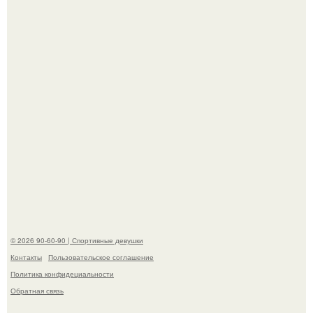
наследству.
Горяча - Маргарет куолли на съёмках нового клипа
House Tour - актриса не только появилась в кадре, но и
выступила в роли сорежиссёра проекта.
© 2026 90-60-90 | Спортивные девушки
Контакты
Пользовательское соглашение
Политика конфидециальности
Обратная связь