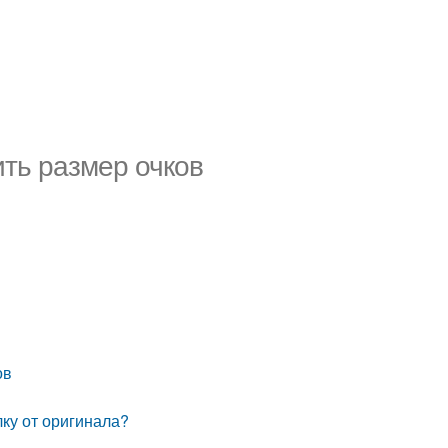
ить размер очков
ов
лку от оригинала?