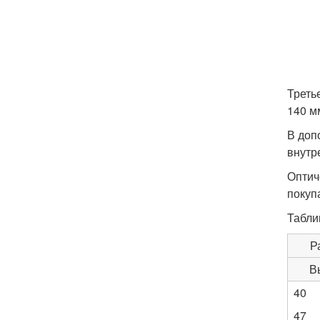
Треть
140 м
В доп
внутр
Оптич
покуп
Табли
Р
В
40
47