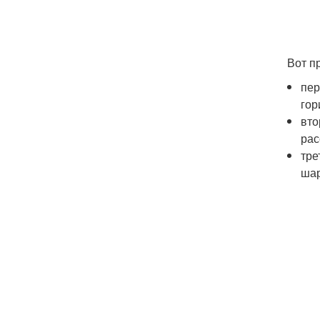
Вот п
пер
гор
вто
рас
тре
шар