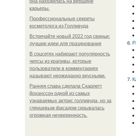
она находилась на вершине
карьеры.
Профессиональные секреты
косметолога из Голливуда
Встречайте новый 2022 год свиньи:
Р
лучшие идеи для празднования
В соцсетях набирают популярность
чипсы из крапивы, которые
пользователи в комментариях
называют неожиданно вкусными.
К
Ранняя слава сделала Скарлетт
йоханссон одной из самых
узнаваемых актрис голливуда, но за
глянцевым фасадом скрывалась
огромная неуверенность.