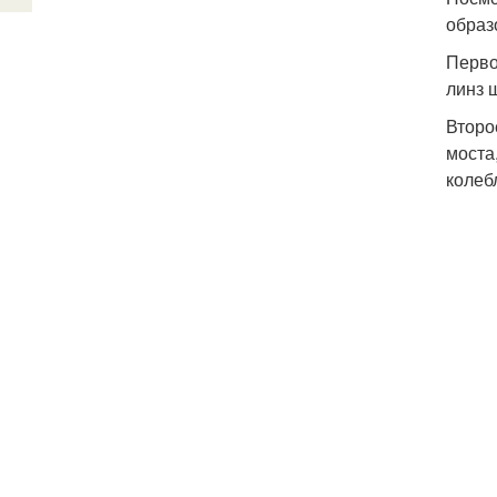
образ
Перво
линз 
Второ
моста
колеб