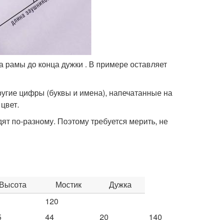
 рамы до конца дужки . В примере оставляет
ругие цифры (буквы и имена), напечатанные на
цвет.
ят по-разному. Поэтому требуется мерить, не
Высота
Мостик
Дужка
120
5
44
20
140