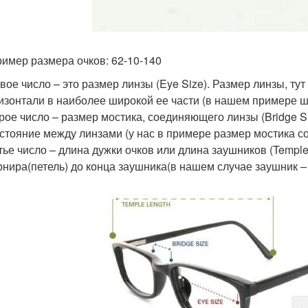
ример размера очков: 62-10-140
вое число – это размер линзы (Eye Size). Размер линзы, ту
изонтали в наиболее широкой ее части (в нашем примере ш
рое число – размер мостика, соединяющего линзы (Bridge S
стояние между линзами (у нас в примере размер мостика с
тье число – длина дужки очков или длина заушников (Temple
нира(петель) до конца заушника(в нашем случае заушник –