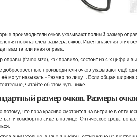
орые производители очков указывают полный размер оправы 
еления покупателем размера очков. Имея значения этих ве
дет вам та или иная оправа.
р оправы (frame size), как правило, состоит из 4-х цифр и 
 добросовестные производители очков указывают ещё оди
), её могут называть «Размер по лицу». Если общая ширина 
тоятельно, читайте об этом чуть ниже.
ндартный размер очков. Размеры очко
о потому, что пара красиво смотрится на витрине в оптичес
еться и комфортно сидеть на лице. Оптическое средство дол
ться.
трев внимательно, видно 3 цифры, оттиснутые на внутрен