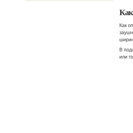
Как
Как о
заушн
ширин
В под
или т