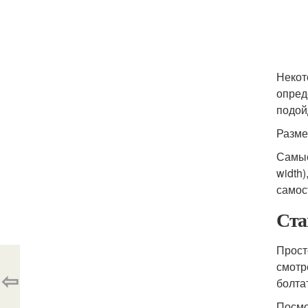
Некот
опред
подой
Разме
Самые
width
самос
Ста
Прост
смотр
⇦
болта
Посмо