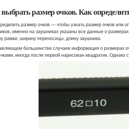
 выбрать размер очков. Как определит
пределить размер очков — чтобы узнать размер очков или о
иков, именно на заушниках указаны все данные о размерах
у рамки, ширину переносицы, длину заушника.
авляющем большинстве случаев информация о размерах очк
очками, иногда после первой нарисован квадратик. Однако су