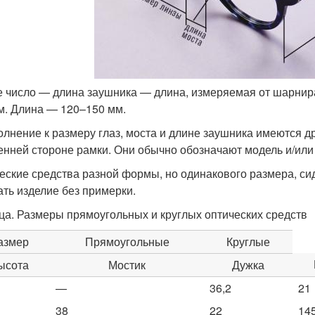
е число — длина заушника — длина, измеряемая от шарнира
м. Длина — 120–150 мм.
олнение к размеру глаз, моста и длине заушника имеются д
енней стороне рамки. Они обычно обозначают модель и/или 
еские средства разной формы, но одинакового размера, сид
ать изделие без примерки.
ца. Размеры прямоугольных и круглых оптических средств
азмер
Прямоугольные
Круглые
ысота
Мостик
Дужка
—
36,2
21
38
22
14