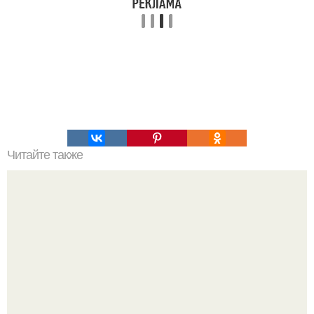
Читайте также
Дороже олимпийского золота: Костомаров взял первую
награду в новой жизни.