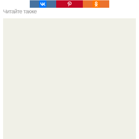
Читайте также
Радикальная диета. Продолжительность - 14 дней.
Ранняя слава сделала Скарлетт йоханссон одной из
самых узнаваемых актрис голливуда, но за глянцевым