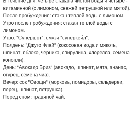
В течение дня: четыре стакана чистой воды и четыре -
витаминной (с лимоном, свежей петрушкой или мятой).
После пробуждения: стакан теплой воды с лимоном.
Утро после пробуждения: стакан теплой воды с
лимоном.
Утро: "Супершот", смузи "суперкейл".
Полдень: "Джуго Флай" (кокосовая вода и мякоть,
шпинат, яблоко, черника, спирулина, хлорелла, семена
конопли).
День: "Авокадо Бриз" (авокадо, шпинат, мята, ананас,
огурец, семена чиа).
Вечер: сок "Овощи" (морковь, помидоры, сельдереи,
перец, шпинат, петрушка).
Перед сном: травяной чай.