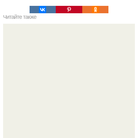
Читайте также
Куриные котлеты. Филе грудки - 1 кг.
Джастин и хейли бибер, которые в прошлом месяце