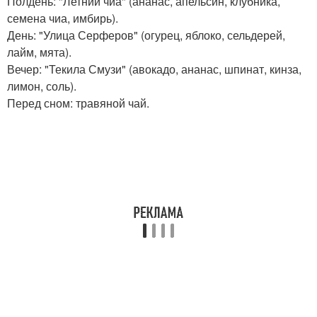
Полдень: "Летний чиа" (ананас, апельсин, клубника,
семена чиа, имбирь).
День: "Улица Серферов" (огурец, яблоко, сельдерей,
лайм, мята).
Вечер: "Текила Смузи" (авокадо, ананас, шпинат, кинза,
лимон, соль).
Перед сном: травяной чай.