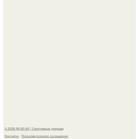
Заседание по делу сони мармеладовой на позитивных
вайбах прошло.
"Лучше бы и Дальше Продолжала их Прятать": в сети
обсудили внешность сыновей Шерон стоун.
© 2026 90-60-90 | Спортивные девушки
Контакты
Пользовательское соглашение