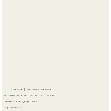
Девушка решила провести необычный эксперимент и на
протяжении 30 дней питалась одной шаурмой.
Артист джиган свои мускулы показал.
© 2026 90-60-90 | Спортивные девушки
Контакты
Пользовательское соглашение
Политика конфидециальности
Обратная связь