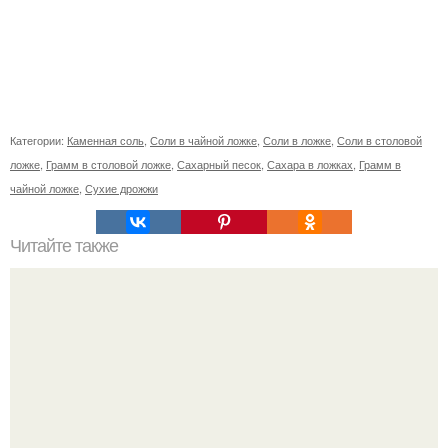
Категории:
Каменная соль
,
Соли в чайной ложке
,
Соли в ложке
,
Соли в столовой
ложке
,
Грамм в столовой ложке
,
Сахарный песок
,
Сахара в ложках
,
Грамм в
чайной ложке
,
Сухие дрожжи
Читайте также
Позы йоги, которые помогут укрепить здоровье.