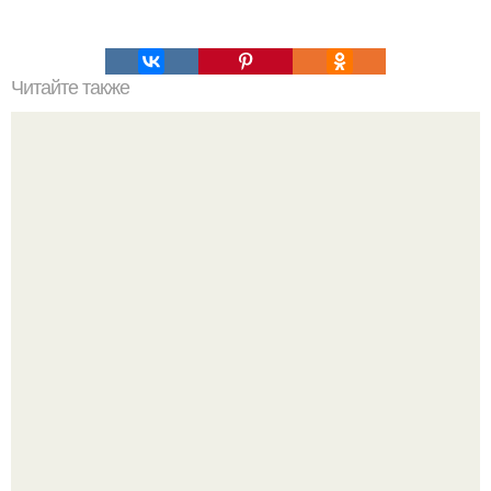
Читайте также
Елизавета Арзамасова (Галина Сергеевна) из сериала
"Папины Дочки" ставь?