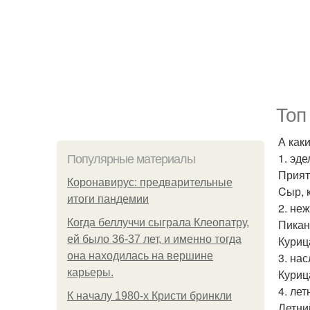
Топ
А как
1. эде
Популярные материалы
Прият
Коронавирус: предварительные
Cыр, 
итоги пандемии
2. неж
Когда беллуччи сыграла Клеопатру,
Пикан
ей было 36-37 лет, и именно тогда
Курица
она находилась на вершине
3. на
карьеры.
Куриц
4. лет
К началу 1980-х Кристи бринкли
Летни