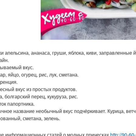
ки апельсина, ананаса, груши, яблока, киви, заправленные 
айн.
ываемый вкус.
р, яйцо, огурец, рис, лук, сметана.
оренция.
есный вкус из простых продуктов.
, болгарский перец, кукуруза, рис.
ток папортника.
чное название необычный вкус подчёркивает. Курица, ветч
ованный, сметана, зелень.
е информационных статей о модных прическах
http://90-60