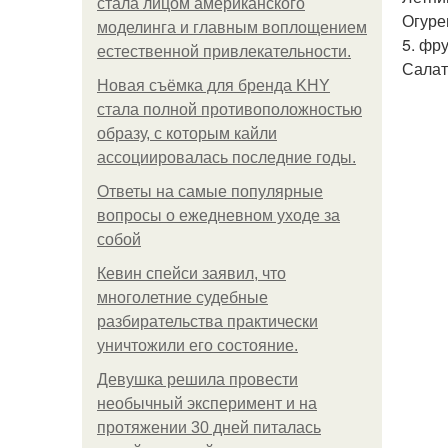
стала лицом американского
Огуре
моделинга и главным воплощением
5. фр
естественной привлекательности.
Салат
Новая съёмка для бренда KHY
стала полной противоположностью
образу, с которым кайли
ассоциировалась последние годы.
Ответы на самые популярные
вопросы о ежедневном уходе за
собой
Кевин спейси заявил, что
многолетние судебные
разбирательства практически
уничтожили его состояние.
Девушка решила провести
необычный эксперимент и на
протяжении 30 дней питалась