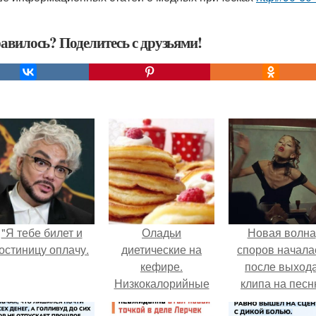
авилось? Поделитесь с друзьями!
"Я тебе билет и
Оладьи
Новая волна
остиницу оплачу.
диетические на
споров начала
кефире.
после выход
Низкокалорийные
клипа на пес
оладьи на кефире.
Petal.