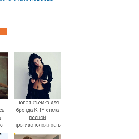
Новая съёмка для
сь
бренда KHY стала
а
полной
ню
противоположностью
образу, с которым