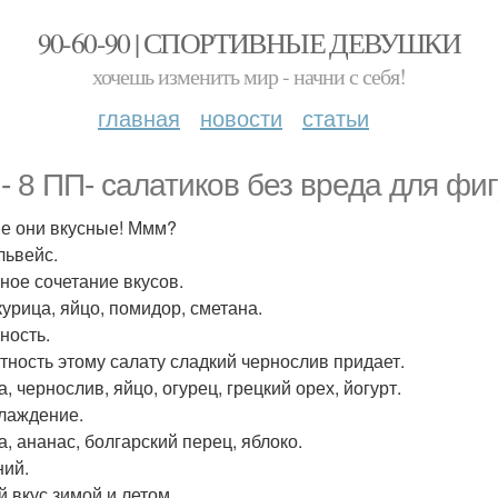
90-60-90 | СПОРТИВНЫЕ ДЕВУШКИ
хочешь изменить мир - начни с себя!
главная
новости
статьи
 - 8 ПП- салатиков без вреда для фи
ие они вкусные! Ммм?
львейс.
ное сочетание вкусов.
курица, яйцо, помидор, сметана.
ность.
тность этому салату сладкий чернослив придает.
, чернослив, яйцо, огурец, грецкий орех, йогурт.
слаждение.
а, ананас, болгарский перец, яблоко.
ний.
й вкус зимой и летом.