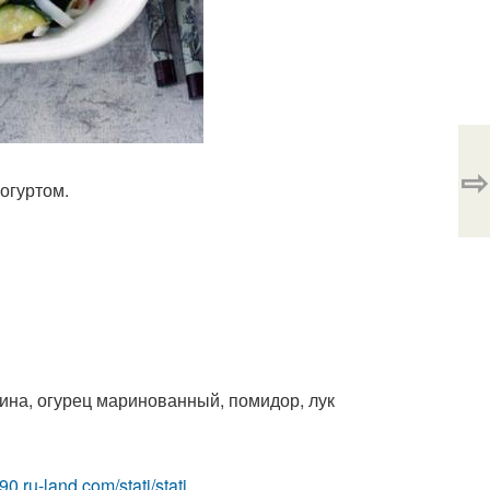
⇨
йогуртом.
ина, огурец маринованный, помидор, лук
-90.ru-land.com/stati/stati