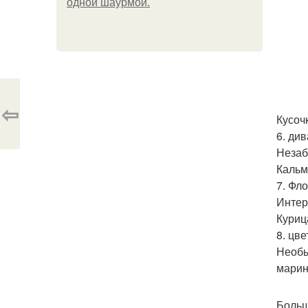
одной шаурмой.
⇦
Кусоч
6. див
Незаб
Кальма
7. Фл
Интер
Курица
8. цве
Необы
марин
Больш