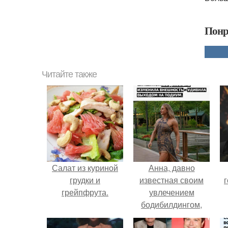
Понр
Читайте также
Салат из куриной
Анна, давно
грудки и
известная своим
г
грейпфрута.
увлечением
бодибилдингом,
впервые