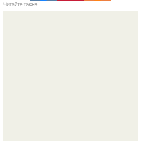
Читайте также
Салат "Щетка". Уменьшаем живот и мы предупреждаем
весенний авитаминоз!
Ранняя слава сделала Скарлетт йоханссон одной из
самых узнаваемых актрис голливуда, но за глянцевым