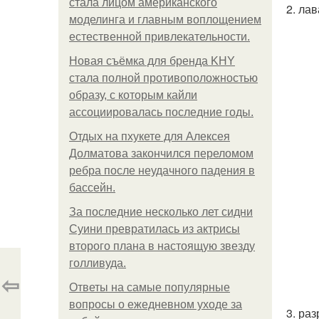
стала лицом американского
2. ла
моделинга и главным воплощением
естественной привлекательности.
Новая съёмка для бренда KHY
стала полной противоположностью
образу, с которым кайли
ассоциировалась последние годы.
Отдых на пхукете для Алексея
Долматова закончился переломом
ребра после неудачного падения в
бассейн.
За последние несколько лет сидни
Суини превратилась из актрисы
второго плана в настоящую звезду
голливуда.
⇦
Ответы на самые популярные
вопросы о ежедневном уходе за
3. ра