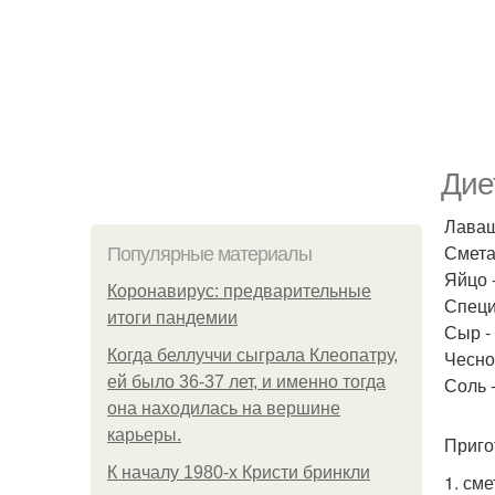
Дие
Лаваш
Сметан
Популярные материалы
Яйцо -
Коронавирус: предварительные
Специи
итоги пандемии
Сыр - 
Когда беллуччи сыграла Клеопатру,
Чеснок
ей было 36-37 лет, и именно тогда
Соль -
она находилась на вершине
карьеры.
Приго
К началу 1980-х Кристи бринкли
1. см