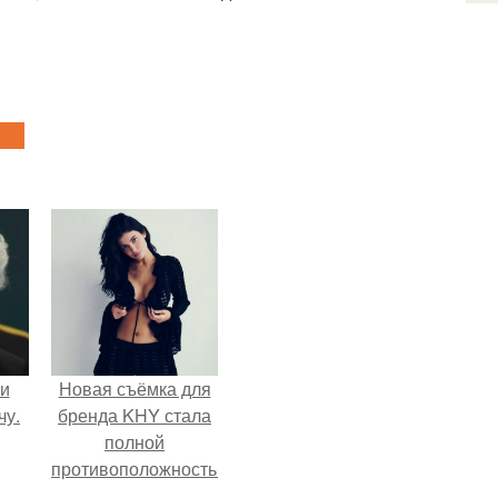
 и
Новая съёмка для
чу.
бренда KHY стала
полной
противоположностью
образу, с которым