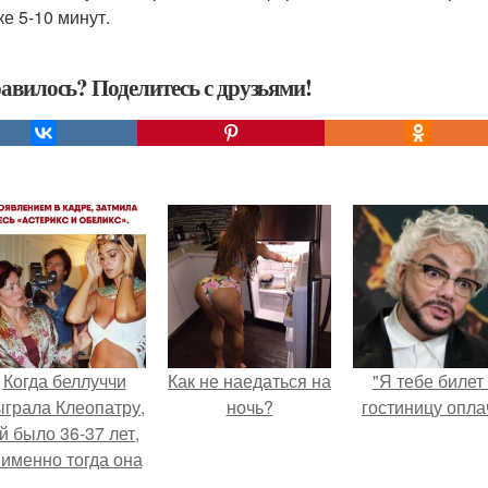
ке 5-10 минут.
авилось? Поделитесь с друзьями!
Когда беллуччи
Как не наедаться на
"Я тебе билет
ыграла Клеопатру,
ночь?
гостиницу опла
й было 36-37 лет,
 именно тогда она
находилась на