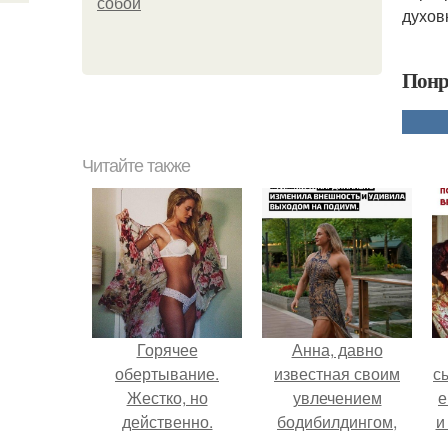
собой
духов
Понр
Читайте также
Горячее
Анна, давно
обертывание.
известная своим
с
Жестко, но
увлечением
е
действенно.
бодибилдингом,
и
впервые