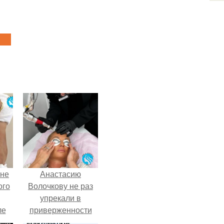
 не
Анастасию
ого
Волочкову не раз
упрекали в
ле
приверженности
ых
устаревшим бьюти -