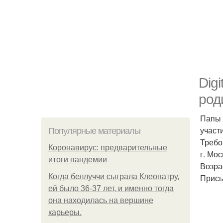
Dig
род
Папы 
участ
Популярные материалы
Требо
Коронавирус: предварительные
г. Мос
итоги пандемии
Возрас
Когда беллуччи сыграла Клеопатру,
Присы
ей было 36-37 лет, и именно тогда
она находилась на вершине
карьеры.