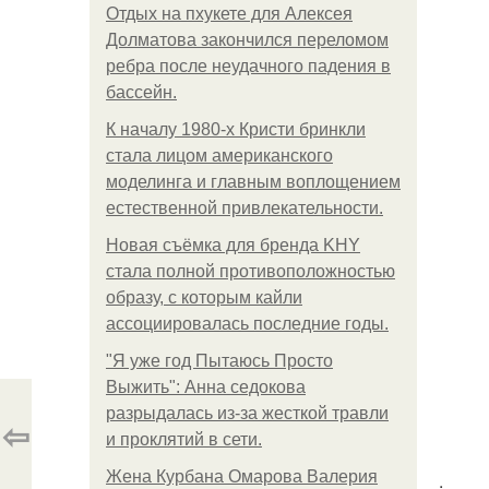
Отдых на пхукете для Алексея
Долматова закончился переломом
ребра после неудачного падения в
бассейн.
К началу 1980-х Кристи бринкли
стала лицом американского
моделинга и главным воплощением
естественной привлекательности.
Новая съёмка для бренда KHY
стала полной противоположностью
образу, с которым кайли
ассоциировалась последние годы.
"Я уже год Пытаюсь Просто
Выжить": Анна седокова
разрыдалась из-за жесткой травли
⇦
и проклятий в сети.
Жена Курбана Омарова Валерия
.