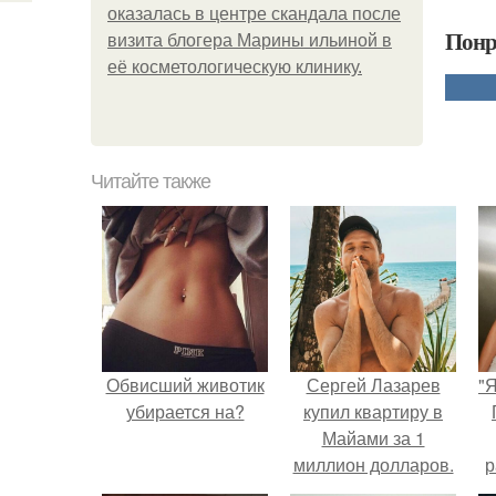
оказалась в центре скандала после
Понр
визита блогера Марины ильиной в
её косметологическую клинику.
Читайте также
Обвисший животик
Сергей Лазарев
"
убирается на?
купил квартиру в
Майами за 1
миллион долларов.
р