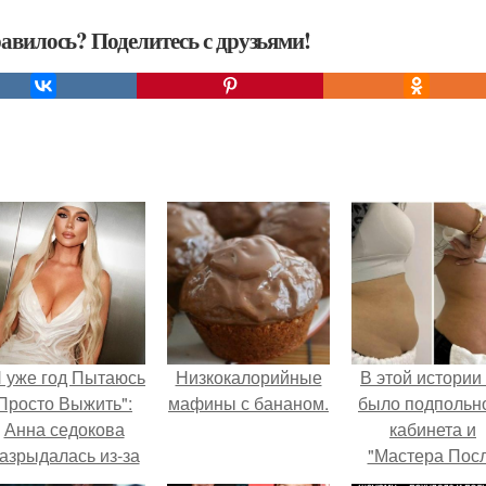
авилось? Поделитесь с друзьями!
Я уже год Пытаюсь
Низкокалорийные
В этой истории
Просто Выжить":
мафины с бананом.
было подпольн
Анна седокова
кабинета и
азрыдалась из-за
"Мастера Пос
жесткой травли и
Двухнедельн