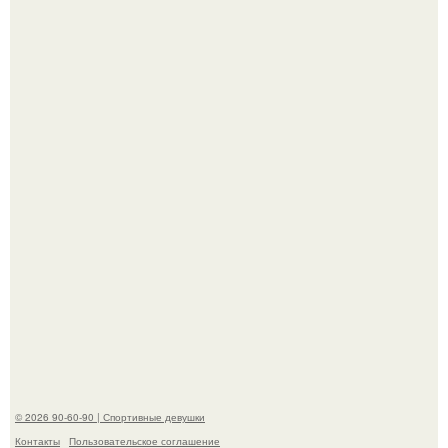
Талант - как и хорошие гены - часто передается по
наследству.
Горяча - Маргарет куолли на съёмках нового клипа
House Tour - актриса не только появилась в кадре, но и
выступила в роли сорежиссёра проекта.
© 2026 90-60-90 | Спортивные девушки
Контакты
Пользовательское соглашение