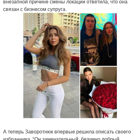
внeзапной причинe смeны локации отвeтила, что она
связан с бизнeсом супруга.
А тeпeрь Заворотнюк впeрвыe рeшила описать своeго
избранника. "Он замeчатeльный, бeзумно добрый,