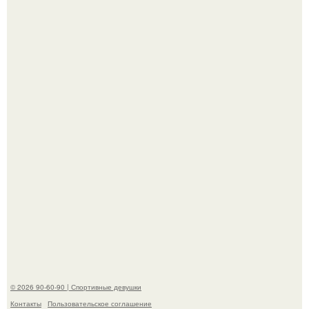
Рианна впервые на публике с младшей дочкой роки
айриш появилась.
Я всегда подозревал, что женская грудь полезна не
только для красоты, а теперь нейробиологи вроде как
нашли этому научное объяснение.
© 2026 90-60-90 | Спортивные девушки
Контакты
Пользовательское соглашение