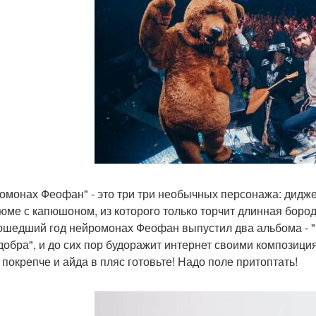
омонах Феофан" - это три три необычных персонажа: дидже
тюме с капюшоном, из которого только торчит длинная борода
ошедший год нейромонах Феофан выпустил два альбома - "
добра", и до сих пор будоражит интернет своими композици
 покрепче и айда в пляс готовьте! Надо поле притоптать!