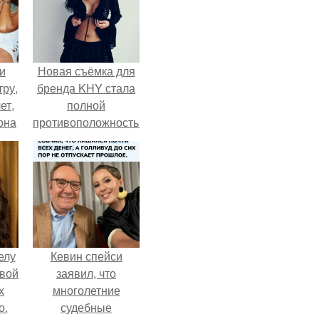
и
Новая съёмка для
тру,
бренда KHY стала
ет,
полной
она
противоположностью
а
образу, с которым
ры.
кайли
ассоциировалась
последние годы.
елу
Кевин спейси
вой
заявил, что
х
многолетние
о.
судебные