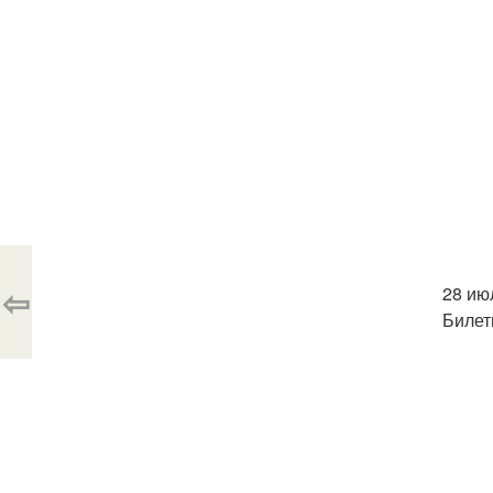
⇦
28 ию
Билеты