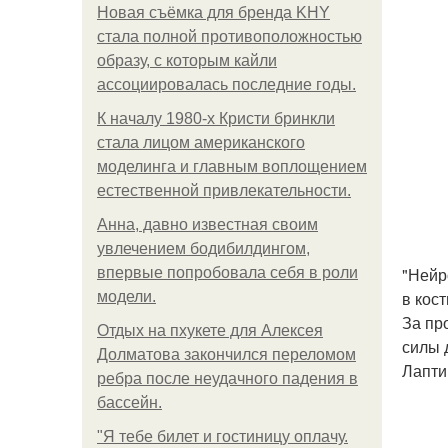
Новая съёмка для бренда KHY
стала полной противоположностью
образу, с которым кайли
ассоциировалась последние годы.
К началу 1980-х Кристи бринкли
стала лицом американского
моделинга и главным воплощением
естественной привлекательности.
Анна, давно известная своим
увлечением бодибилдингом,
"Нейр
впервые попробовала себя в роли
в кос
модели.
За пр
Отдых на пхукете для Алексея
силы 
Долматова закончился переломом
Лапти
ребра после неудачного падения в
бассейн.
"Я тебе билет и гостиницу оплачу.