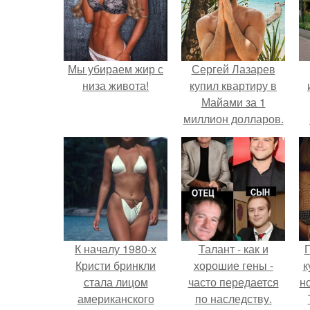
Мы убираем жир с
Сергей Лазарев
низа живота!
купил квартиру в
Майами за 1
миллион долларов.
п
К началу 1980-х
Талант - как и
Г
Кристи бринкли
хорошие гены -
к
стала лицом
часто передается
н
американского
по наследству.