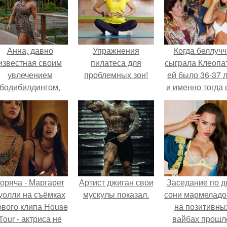
Анна, давно
Упражнения
Когда беллучч
известная своим
пилатеса для
сыграла Клеопа
увлечением
проблемных зон!
ей было 36-37 л
бодибилдингом,
и именно тогда 
впервые
находилась н
опробовала себя
вершине карье
в роли модели.
оряча - Маргарет
Артист джиган свои
Заседание по д
уолли на съёмках
мускулы показал.
сони мармеладо
ового клипа House
на позитивны
Tour - актриса не
вайбах прошл