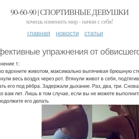
90-60-90 | СПОРТИВНЫЕ ДЕВУШКИ
хочешь изменить мир - начни с себя!
главная
новости
статьи
ективные упражнения от обвисшег
нение 1:
ко вдохните животом, максимально выпячивая брюшную стенку
нули весь воздух через рот. Втянули живот в себя, подтягива
ать его под рёбра. Задержали дыхание. Раз, два, три. Снов
ко вам лет. Лишь в том случае, если вы не можете выполнить
родолжите его делать