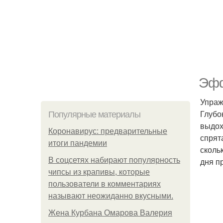
Эфф
Упраж
Глубо
Популярные материалы
выдох
Коронавирус: предварительные
спрят
итоги пандемии
сколь
В соцсетях набирают популярность
дня п
чипсы из крапивы, которые
пользователи в комментариях
называют неожиданно вкусными.
Жена Курбана Омарова Валерия