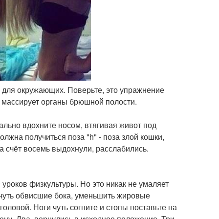
о для окружающих. Поверьте, это упражнение
 массирует органы брюшной полости.
мально вдохните носом, втягивая живот под
должна получиться поза "h" - поза злой кошки,
на счёт восемь выдохнули, расслабились.
 уроков физкультуры. Но это никак не умаляет
 чуть обвисшие бока, уменьшить жировые
головой. Ноги чуть согните и стопы поставьте на
ену. Два, вернулись в исходное положение. Три,