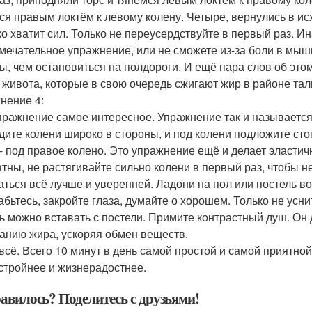
ся правым локтём к левому колену. Четыре, вернулись в ис
ко хватит сил. Только не переусердствуйте в первый раз. И
амечательное упражнение, или не сможете из-за боли в мыш
, чем остановиться на полдороги. И ещё пара слов об это
живота, которые в свою очередь сжигают жир в районе тали
нение 4:
пражнение самое интересное. Упражнение так и называется
дите колени широко в стороны, и под колени подложите сто
 - под правое колено. Это упражнение ещё и делает эласт
атны, не растягивайте сильно колени в первый раз, чтобы н
аться всё лучше и уверенней. Ладони на пол или постель 
абьтесь, закройте глаза, думайте о хорошем. Только не усни
ь можно вставать с постели. Примите контрастный душ. Он
ганию жира, ускоряя обмен веществ.
 всё. Всего 10 минут в день самой простой и самой приятно
 стройнее и жизнерадостнее.
авилось? Поделитесь с друзьями!