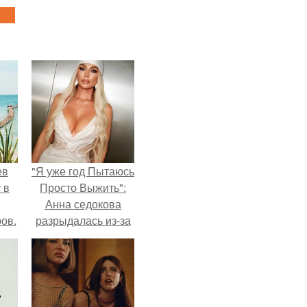
ев
"Я уже год Пытаюсь
 в
Просто Выжить":
Анна седокова
ов.
разрыдалась из-за
жесткой травли и
проклятий в сети.