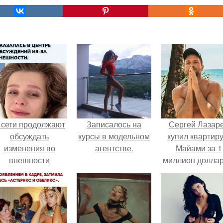
 сети продолжают
Записалось на
Сергей Лазар
обсуждать
курсы в модельном
купил квартиру
изменения во
агентстве.
Майами за 1
внешности
миллион доллар
актрисы.