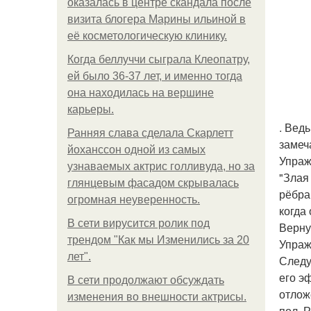
оказалась в центре скандала после
визита блогера Марины ильиной в
её косметологическую клинику.
Когда беллуччи сыграла Клеопатру,
ей было 36-37 лет, и именно тогда
она находилась на вершине
карьеры.
. Вед
Ранняя слава сделала Скарлетт
замеч
йоханссон одной из самых
Упраж
узнаваемых актрис голливуда, но за
"Злая
глянцевым фасадом скрывалась
рёбра,
огромная неуверенность.
когда
В сети вирусится ролик под
Верну
трендом "Как мы Изменились за 20
Упраж
лет".
Следу
его э
В сети продолжают обсуждать
отлож
изменения во внешности актрисы.
пол. 