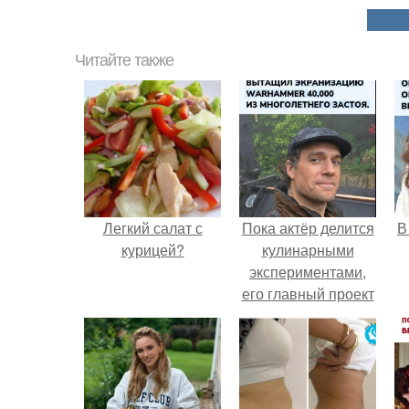
Читайте также
Легкий салат с
Пока актёр делится
В
курицей?
кулинарными
экспериментами,
его главный проект
сделал серьёзный
шаг вперёд.