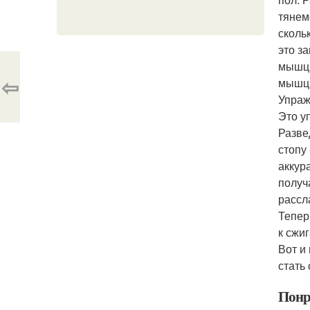
тянем
сколь
это з
мышцы
⇦
мышц 
Упраж
Это у
Разве
стопу
аккур
получ
рассл
Тепер
к сжи
Вот и
стать
Понр