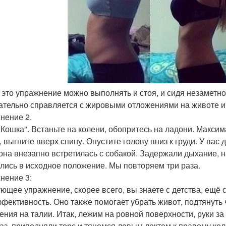
ь это упражнение можно выполнять и стоя, и сидя незаметн
ательно справляется с жировыми отложениями на животе и
нение 2.
 Кошка". Встаньте на колени, обопритесь на ладони. Макси
 выгните вверх спину. Опустите голову вниз к груди. У вас 
 она внезапно встретилась с собакой. Задержали дыхание, 
лись в исходное положение. Мы повторяем три раза.
нение 3:
ющее упражнение, скорее всего, вы знаете с детства, ещё с
ффективность. Оно также помогает убрать живот, подтянуть
ения на талии. Итак, лежим на ровной поверхности, руки за 
Раз, приподняли торс и тянемся левым локтем к правому кол