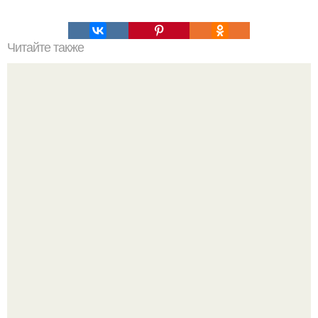
Читайте также
Коронавирус: предварительные итоги пандемии
Пышная посетительница парка развлечений устроила