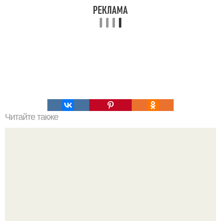
Читайте также
Что значит ухаживать за собой. Забота о себе, уход за
собой...