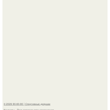
В этой истории не было подпольного кабинета и
"Мастера После Двухнедельных Курсов".
Анастасию Волочкову не раз упрекали в
приверженности устаревшим бьюти - процедурам.
© 2026 90-60-90 | Спортивные девушки
Контакты
Пользовательское соглашение