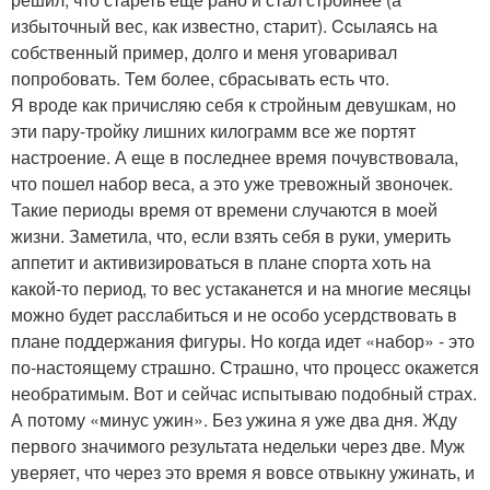
избыточный вес, как известно, старит). Ccылаясь на
собственный пример, долго и меня уговаривал
попробовать. Тем более, сбрасывать есть что.
Я вроде как причисляю себя к стройным девушкам, но
эти пару-тройку лишних килограмм все же портят
настроение. А еще в последнее время почувствовала,
что пошел набор веса, а это уже тревожный звоночек.
Такие периоды время от времени случаются в моей
жизни. Заметила, что, если взять себя в руки, умерить
аппетит и активизироваться в плане спорта хоть на
какой-то период, то вес устаканется и на многие месяцы
можно будет расслабиться и не особо усердствовать в
плане поддержания фигуры. Но когда идет «набор» - это
по-настоящему страшно. Страшно, что процесс окажется
необратимым. Вот и сейчас испытываю подобный страх.
А потому «минус ужин». Без ужина я уже два дня. Жду
первого значимого результата недельки через две. Муж
уверяет, что через это время я вовсе отвыкну ужинать, и