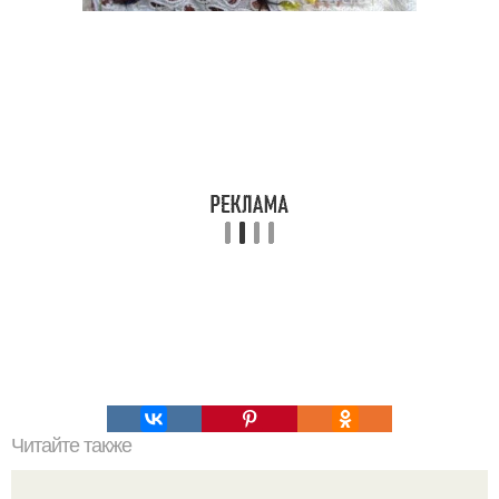
Читайте также