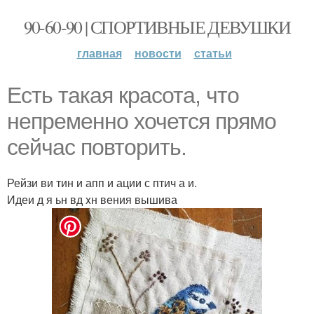
90-60-90 | СПОРТИВНЫЕ ДЕВУШКИ
главная
новости
статьи
Есть такая красота, что
непременно хочется прямо
сейчас повторить.
Рейзи ви тин и апп и ации с птич а и.
Идеи д я ьн вд xн вения вышива