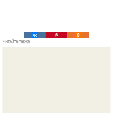
Читайте также
Жиросжигающий напиток для похудения - волшебство
имбиря, меда и фруктов!